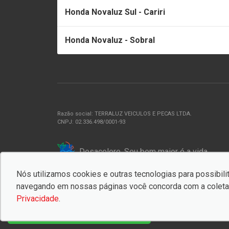
Honda Novaluz Sul - Cariri
Honda Novaluz - Sobral
Razão social: TERRALUZ VEICULOS E PECAS LTDA.
CNPJ: 02.336.498/0001-93
Desacelere. Seu bem maior é a vida.
Nós utilizamos cookies e outras tecnologias para possibilit
© Copyright 2026
-
AutoForce - Todos os direitos reservados.
navegando em nossas páginas você concorda com a coleta 
Confira a nossa
Política de privacidade
.
Privacidade
.
Novos:
Fale pelo WhatsApp