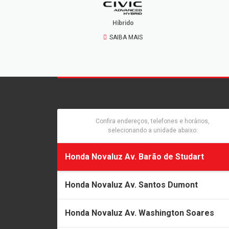
Híbrido
SAIBA MAIS
Confira endereços, telefones e horários,
selecionando a unidade abaixo:
Honda Novaluz Av. Barão de Studart
Honda Novaluz Av. Santos Dumont
Honda Novaluz Av. Washington Soares