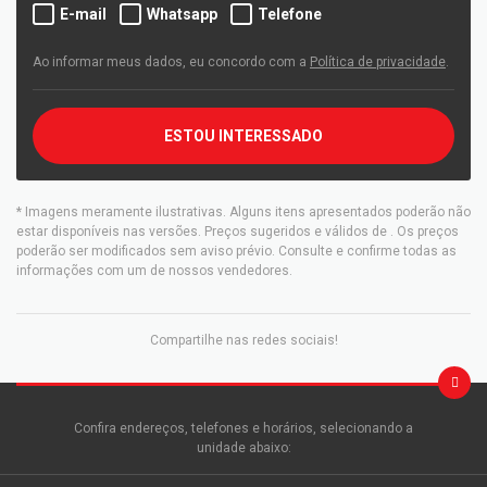
E-mail
Whatsapp
Telefone
Ao informar meus dados, eu concordo com a
Política de privacidade
.
ESTOU INTERESSADO
* Imagens meramente ilustrativas. Alguns itens apresentados poderão não
estar disponíveis nas versões. Preços sugeridos e válidos de
. Os preços
poderão ser modificados sem aviso prévio. Consulte e confirme todas as
informações com um de nossos vendedores.
Compartilhe nas redes sociais!
Confira endereços, telefones e horários, selecionando a
unidade abaixo: