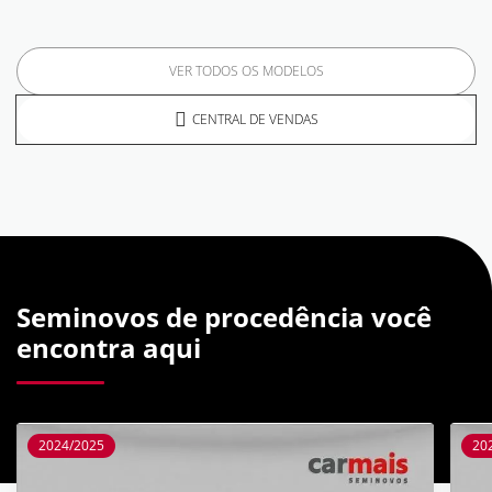
VER TODOS OS MODELOS
CENTRAL DE VENDAS
Seminovos de procedência você
encontra aqui
2024/2025
20