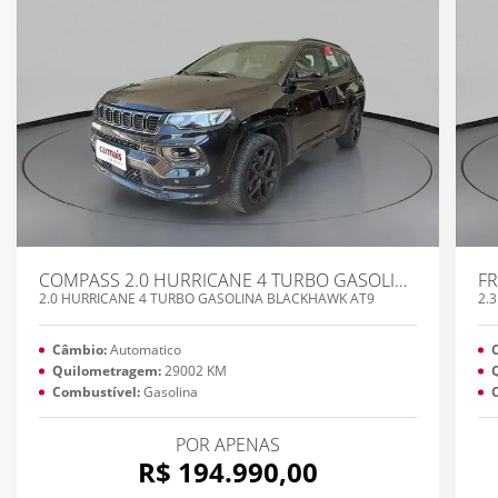
COMPASS 2.0 HURRICANE 4 TURBO GASOLINA BLACKHAWK AT9
2.0 HURRICANE 4 TURBO GASOLINA BLACKHAWK AT9
2.
Câmbio:
Automatico
Quilometragem:
29002 KM
Combustível:
Gasolina
POR APENAS
R$ 194.990,00