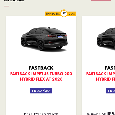
EXPIRA EM
DIAS
FASTBACK
FAS
FASTBACK IMPETUS TURBO 200
FASTBACK IMP
HYBRID FLEX AT 2026
HYBRID F
PESSOA FÍSICA
PESSO
R$ 
DE R$ 173.490,00 POR
ENTRADA DE