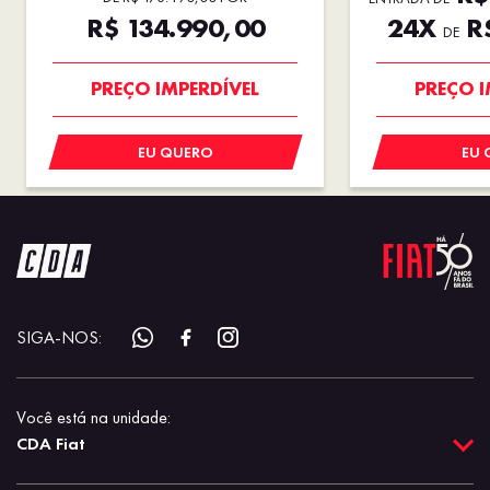
R$ 134.990,00
24X
R$
DE
PREÇO IMPERDÍVEL
PREÇO I
EU QUERO
EU 
SIGA-NOS:
Você está na unidade:
CDA Fiat