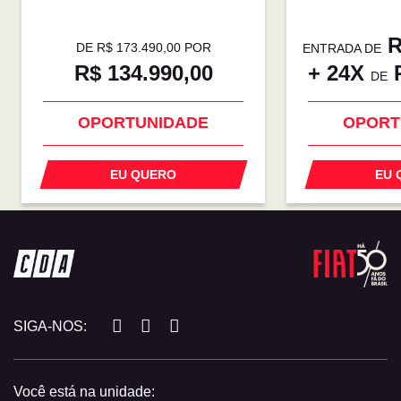
R
DE R$ 173.490,00 POR
ENTRADA DE
R$ 134.990,00
+ 24X
R
DE
OPORTUNIDADE
OPORT
EU QUERO
EU 
SIGA-NOS:
Você está na unidade: