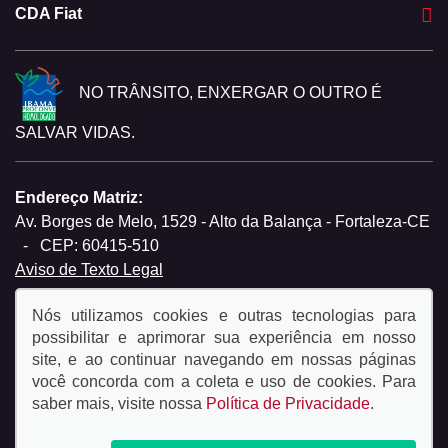
CDA Fiat
NO TRÂNSITO, ENXERGAR O OUTRO É
SALVAR VIDAS.
Endereço Matriz:
Av. Borges de Melo, 1529 - Alto da Balança - Fortaleza-CE
-
CEP: 60415-510
Aviso de Texto Legal
Nós utilizamos cookies e outras tecnologias para
possibilitar e aprimorar sua experiência em nosso
site, e ao continuar navegando em nossas páginas
você concorda com a coleta e uso de cookies. Para
© Copyright 2026
saber mais, visite nossa
Política de Privacidade
.
AutoForce - Todos os direitos reservados.
Política de
privacidade.