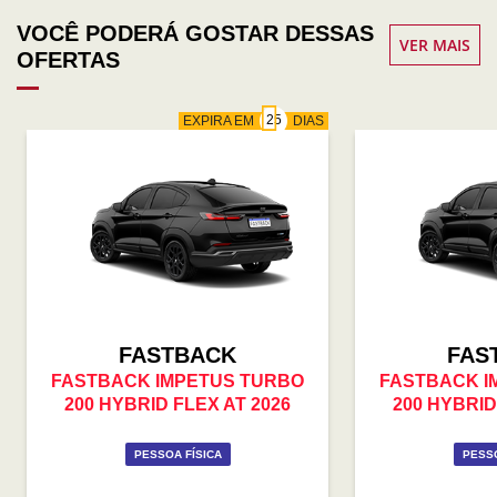
VOCÊ PODERÁ GOSTAR DESSAS
VER MAIS
OFERTAS
EXPIRA EM
DIAS
FASTBACK
FAS
FASTBACK IMPETUS TURBO
FASTBACK I
200 HYBRID FLEX AT 2026
200 HYBRID
PESSOA FÍSICA
PESSO