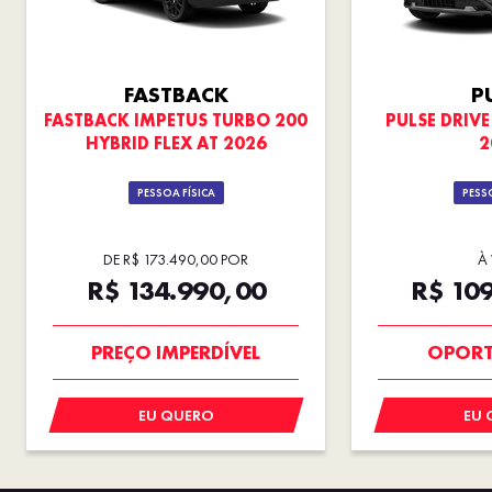
FASTBACK
P
FASTBACK IMPETUS TURBO 200
PULSE DRIVE 
HYBRID FLEX AT 2026
2
PESSOA FÍSICA
PESSO
DE R$ 173.490,00 POR
À 
R$ 134.990,00
R$ 10
OPORTUNIDADE
NOVA
PREÇO IMPERDÍVEL
OPORT
EU QUERO
EU 