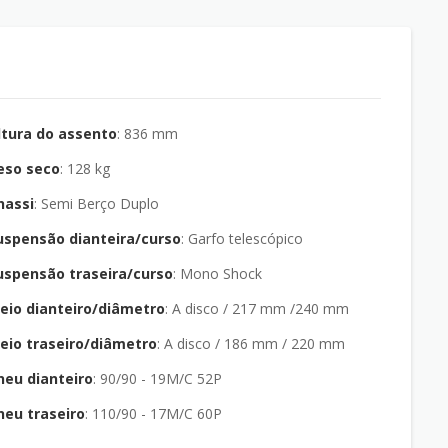
ltura do assento
: 836 mm
eso seco
: 128 kg
hassi
: Semi Berço Duplo
uspensão dianteira/curso
: Garfo telescópico
uspensão traseira/curso
: Mono Shock
reio dianteiro/diâmetro
: A disco / 217 mm /240 mm
reio traseiro/diâmetro
: A disco / 186 mm / 220 mm
neu dianteiro
: 90/90 - 19M/C 52P
neu traseiro
: 110/90 - 17M/C 60P