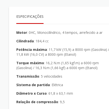
ESPECIFICAÇÕES
Motor
: 0HC, Monocilíndrico, 4 tempos, arrefecido a ar
Cilindrada
: 184,4 cc
Potência máxima
: 11,7 kW (15,9) a 8000 rpm (Gasolina) /
11,8 kW (16,0 CV) a 8000 rpm (Etanol)
Torque máximo
: 16,2 N.m (1,65 kgf.m) a 6000 rpm
(Gasolina) / 16,3 N.m (1,66 kgf) a 6000 rpm (Etanol)
Transmissão
: 5 velocidades
Sistema de partida
: Elétrica
Diâmetro x Curso
: 61,8 x 63,1 mm
Relação de compressão
: 9,5