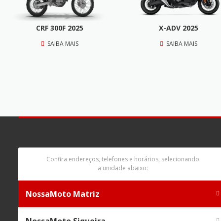
CRF 300F 2025
X-ADV 2025
SAIBA MAIS
SAIBA MAIS
Confira endereços, telefones e horários, selecionando
a unidade abaixo:
NossaMoto Matriz