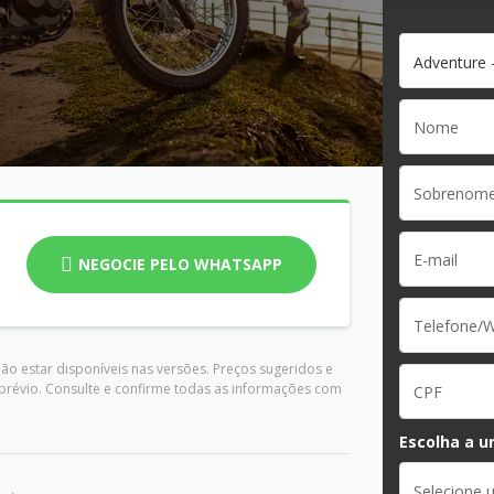
Adventure -
NEGOCIE PELO WHATSAPP
ão estar disponíveis nas versões. Preços sugeridos e
prévio. Consulte e confirme todas as informações com
Escolha a u
Selecione 