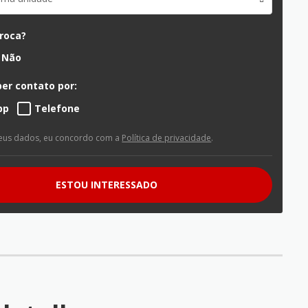
troca?
Não
er contato por:
pp
Telefone
eus dados, eu concordo com a
Política de privacidade
.
ESTOU INTERESSADO