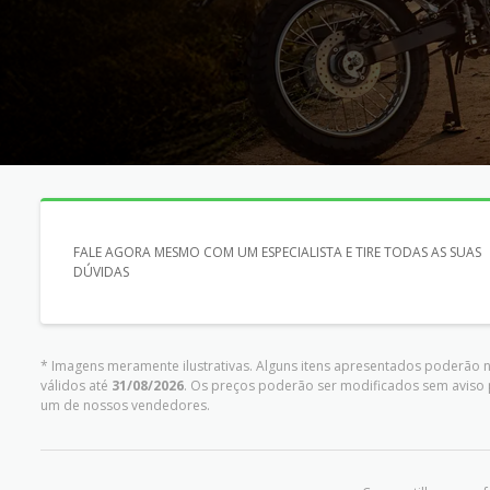
FALE AGORA MESMO COM UM ESPECIALISTA E TIRE TODAS AS SUAS
DÚVIDAS
* Imagens meramente ilustrativas. Alguns itens apresentados poderão n
válidos até
31/08/2026
. Os preços poderão ser modificados sem aviso 
um de nossos vendedores.