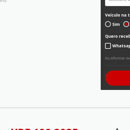
erta:
Veículo na 
Sim
Quero receb
Whatsa
Ao informar m