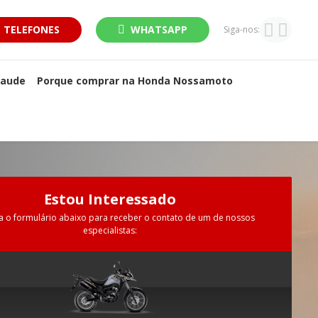
TELEFONES
WHATSAPP
Siga-nos:
raude
Porque comprar na Honda Nossamoto
Estou Interessado
a o formulário abaixo para receber o contato de um de nossos
especialistas: