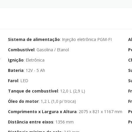
Sistema de alimentação
: Injeção eletrônica PGM-FI
A
Combustível
: Gasolina / Etanol
P
Ignição
: Eletrônica
C
Bateria
: 12V - 5 Ah
S
Farol
: LED
S
Tanque de combustível
: 12,0 L (2,9 L)
F
Óleo do motor
: 1,2 L (1,0 p/ troca)
F
Comprimento x Largura x Altura
: 2075 x 821 x 1167 mm
P
Distância entre eixos
: 1356 mm
P