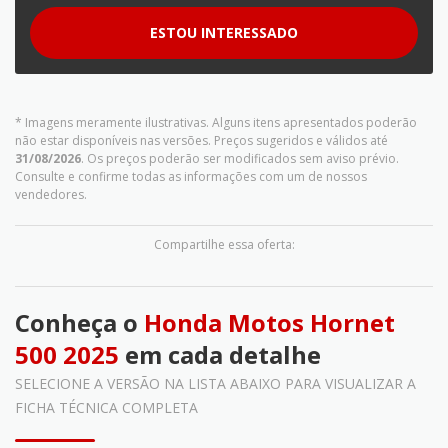
ESTOU INTERESSADO
* Imagens meramente ilustrativas. Alguns itens apresentados poderão
não estar disponíveis nas versões. Preços sugeridos e válidos até
31/08/2026
. Os preços poderão ser modificados sem aviso prévio.
Consulte e confirme todas as informações com um de nossos
vendedores.
Compartilhe essa oferta:
Conheça o
Honda Motos Hornet
500 2025
em cada detalhe
SELECIONE A VERSÃO NA LISTA ABAIXO PARA VISUALIZAR A
FICHA TÉCNICA COMPLETA