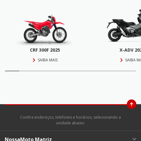
CRF 300F 2025
X-ADV 20
SAIBA MAIS
SAIBA M
Confira endereços, telefones e horários, selecionando a
unidade abaixo:
NossaMoto Matriz