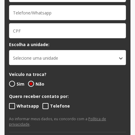
Escolha a unidade:
Selecione uma unidade
Veículo na troca?
Sim
Não
Quero receber contato por:
Whatsapp
Telefone
Ao informar meus dados, eu concordo com a
Política de
privacidade
.