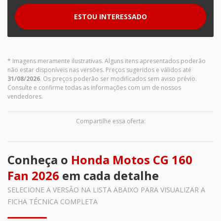
ESTOU INTERESSADO
* Imagens meramente ilustrativas. Alguns itens apresentados poderão
não estar disponíveis nas versões. Preços sugeridos e válidos até
31/08/2026
. Os preços poderão ser modificados sem aviso prévio.
Consulte e confirme todas as informações com um de nossos
vendedores.
Compartilhe essa oferta:
Conheça o
Honda Motos CG 160
Fan 2026
em cada detalhe
SELECIONE A VERSÃO NA LISTA ABAIXO PARA VISUALIZAR A
FICHA TÉCNICA COMPLETA