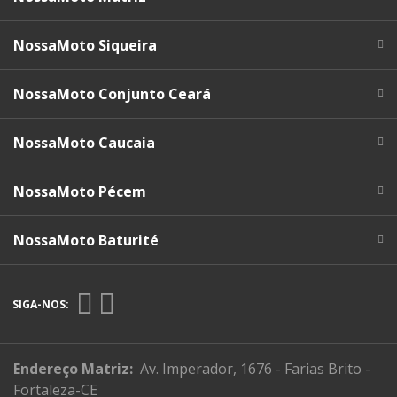
NossaMoto Siqueira
NossaMoto Conjunto Ceará
NossaMoto Caucaia
NossaMoto Pécem
NossaMoto Baturité
SIGA-NOS:
Endereço Matriz:
Av. Imperador, 1676 - Farias Brito -
Fortaleza-CE