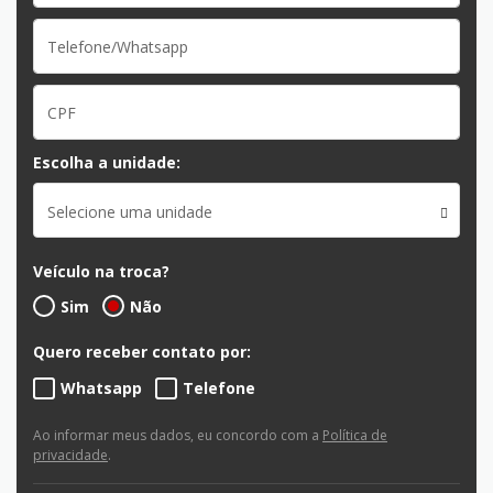
Escolha a unidade:
Selecione uma unidade
Veículo na troca?
Sim
Não
Quero receber contato por:
Whatsapp
Telefone
Ao informar meus dados, eu concordo com a
Política de
privacidade
.