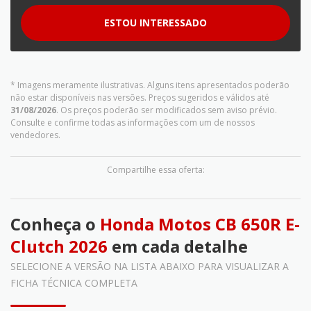
ESTOU INTERESSADO
* Imagens meramente ilustrativas. Alguns itens apresentados poderão
não estar disponíveis nas versões. Preços sugeridos e válidos até
31/08/2026
. Os preços poderão ser modificados sem aviso prévio.
Consulte e confirme todas as informações com um de nossos
vendedores.
Compartilhe essa oferta:
Conheça o
Honda Motos CB 650R E-
Clutch 2026
em cada detalhe
SELECIONE A VERSÃO NA LISTA ABAIXO PARA VISUALIZAR A
FICHA TÉCNICA COMPLETA