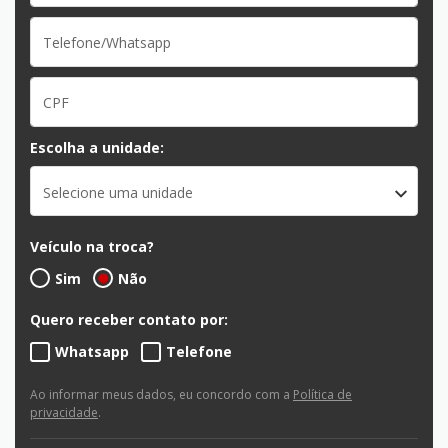
Escolha a unidade:
Selecione uma unidade
Veículo na troca?
Sim
Não
Quero receber contato por:
Whatsapp
Telefone
Ao informar meus dados, eu concordo com a
Política de
privacidade
.