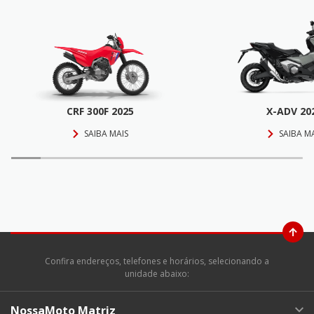
CRF 300F 2025
X-ADV 20
SAIBA MAIS
SAIBA M
Confira endereços, telefones e horários, selecionando a
unidade abaixo:
NossaMoto Matriz