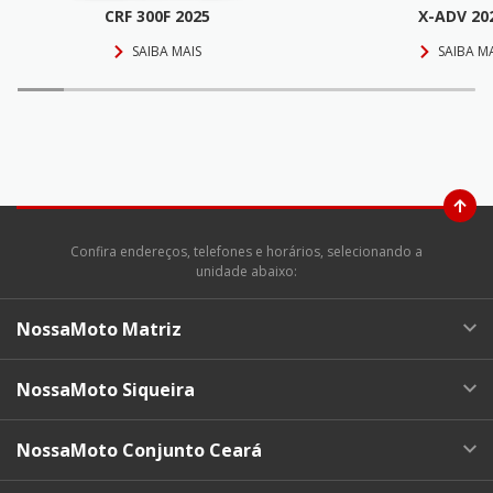
CRF 300F 2025
X-ADV 20
SAIBA MAIS
SAIBA M
Confira endereços, telefones e horários, selecionando a
unidade abaixo:
NossaMoto Matriz
NossaMoto Siqueira
NossaMoto Conjunto Ceará