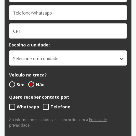
Escolha a unidade:
Selecione uma unidade
Veículo na troca?
Sim
Não
Quero receber contato por:
Whatsapp
Telefone
Ao informar meus dados, eu concordo com a
Política de
privacidade
.