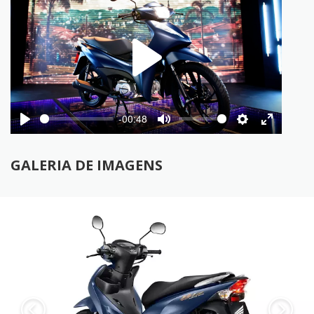
Play
-00:48
Play
Mute
Settings
Enter
fullscree
GALERIA DE IMAGENS