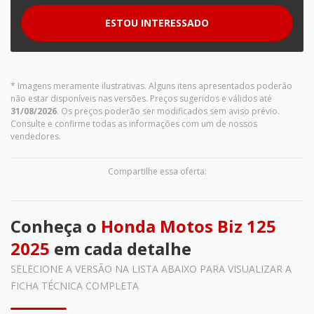
ESTOU INTERESSADO
* Imagens meramente ilustrativas. Alguns itens apresentados poderão
não estar disponíveis nas versões. Preços sugeridos e válidos até
31/08/2026
. Os preços poderão ser modificados sem aviso prévio.
Consulte e confirme todas as informações com um de nossos
vendedores.
Compartilhe essa oferta:
Conheça o
Honda Motos Biz 125
2025
em cada detalhe
SELECIONE A VERSÃO NA LISTA ABAIXO PARA VISUALIZAR A
FICHA TÉCNICA COMPLETA