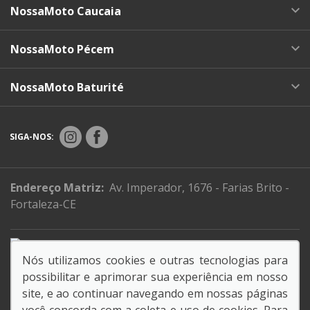
NossaMoto Caucaia
NossaMoto Pécem
NossaMoto Baturité
SIGA-NOS:
Endereço Matriz:
Av. Imperador, 1676 - Farias Brito -
Fortaleza-CE
Juntos salvamos vidas.
Nós utilizamos cookies e outras tecnologias para
possibilitar e aprimorar sua experiência em nosso
Razão social: NOSSAMOTO LTDA.
site, e ao continuar navegando em nossas páginas
CNPJ: 03.898.300/0001-28